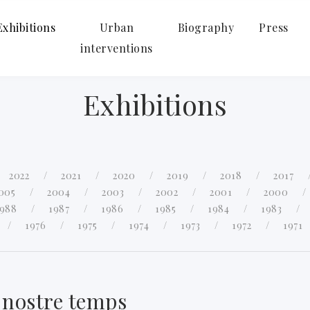
Exhibitions
Urban
Biography
Press
interventions
Exhibitions
2022
2021
2020
2019
2018
2017
005
2004
2003
2002
2001
2000
1988
1987
1986
1985
1984
1983
1976
1975
1974
1973
1972
1971
 nostre temps