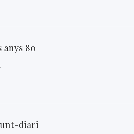
 anys 80
a
Punt-diari