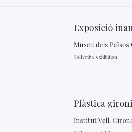
Exposició ina
Museu dels Països 
Collective exhibition
Plàstica giron
Institut Vell. Giron