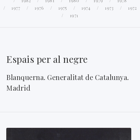
1982
1981
1980
1979
1978
1977
1976
1975
1974
1973
1972
1971
Espais per al negre
Blanquerna. Generalitat de Catalunya.
Madrid