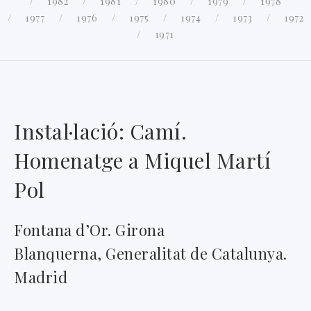
1982
1981
1980
1979
1978
1977
1976
1975
1974
1973
1972
1971
Instal·lació: Camí.
Homenatge a Miquel Martí
Pol
Fontana d’Or. Girona
Blanquerna, Generalitat de Catalunya.
Madrid