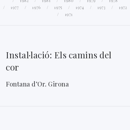
1982
1981
1980
1979
1978
1977
1976
1975
1974
1973
1972
1971
Instal·lació: Els camins del
cor
Fontana d’Or. Girona