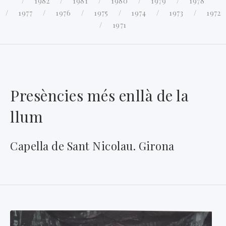
1982
1981
1980
1979
1978
1977
1976
1975
1974
1973
1972
1971
Presències més enllà de la
llum
Capella de Sant Nicolau. Girona