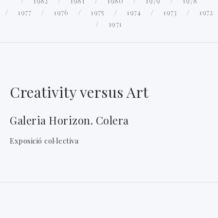
1982
1981
1980
1979
1978
1977
1976
1975
1974
1973
1972
1971
Creativity versus Art
Galeria Horizon. Colera
Exposició col·lectiva