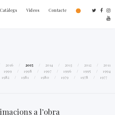
Catàlegs
Videos
Contacte
2016
2015
2014
2013
2012
2011
1999
1998
1997
1996
1995
1994
1982
1981
1980
1979
1978
1977
imacions a l’obra