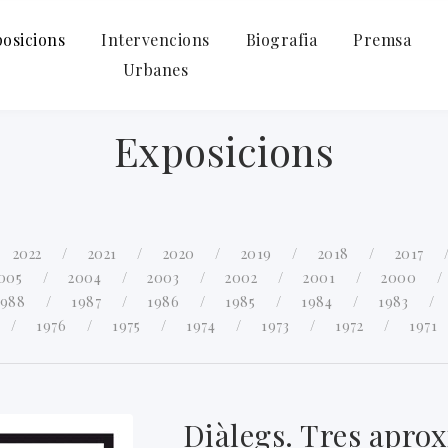
osicions
Intervencions
Biografia
Premsa
Urbanes
Exposicions
2022
2021
2020
2019
2018
2017
005
2004
2003
2002
2001
2000
1988
1987
1986
1985
1984
1983
1976
1975
1974
1973
1972
1971
Diàlegs. Tres aprox